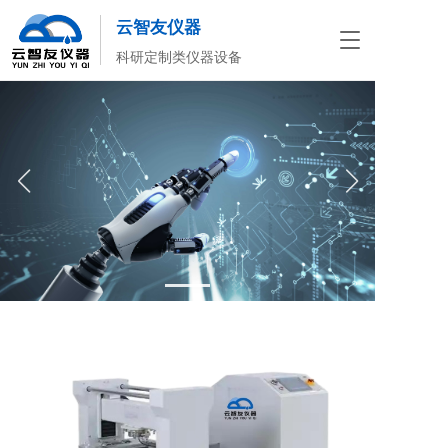
云智友仪器 
T
科研定制类仪器设备
o
g
g
l
e
n
a
v
i
g
a
t
i
o
n